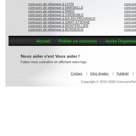
concours de pétanque à LYON
concour
concours de pétanque à MARSEILLE
concou
concours de pétanque à PARIS
concou
concours de pétanque à GRENOBLE
concour
concours de pétanque à AIX-EN-PROVENCE
concou
concours de pétanque à SAINT-ETIENNE
concou
concours de pétanque à MONTPELLIER
concou
concours de pétanque à BORDEAUX
concour
Accueil
Publier un concours
Accès Organisa
Nous aider c'est Vous aider !
Faites-nous connaître en affichant notre logo
Contact
|
Infos légales
|
Publicité
|
Copyright © 2010-2026 ConcoursPeta