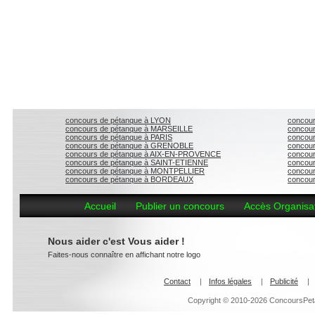
concours de pétanque à LYON
concour
concours de pétanque à MARSEILLE
concou
concours de pétanque à PARIS
concou
concours de pétanque à GRENOBLE
concour
concours de pétanque à AIX-EN-PROVENCE
concou
concours de pétanque à SAINT-ETIENNE
concou
concours de pétanque à MONTPELLIER
concou
concours de pétanque à BORDEAUX
concour
Accueil
Publier un concours
Accès Organisa
Nous aider c'est Vous aider !
Faites-nous connaître en affichant notre logo
Contact
|
Infos légales
|
Publicité
|
Copyright © 2010-2026 ConcoursPeta